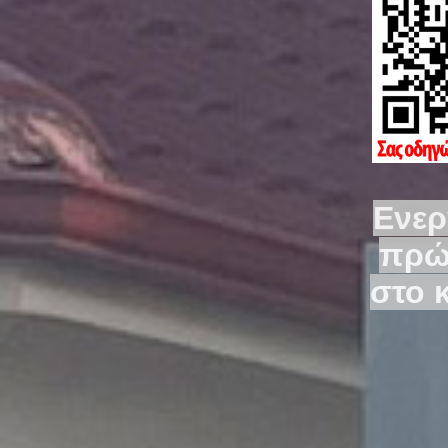
Ενερ
πρώ
στο 